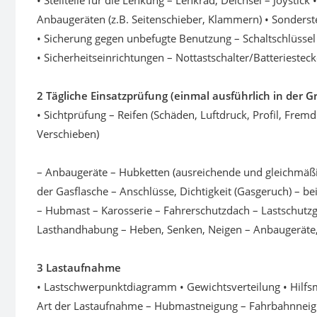
• Stellteile für die Lenkung – Lenkrad, Deichsel – Joysti
Anbaugeräten (z.B. Seitenschieber, Klammern) • Sonderste
• Sicherung gegen unbefugte Benutzung – Schaltschlüsse
• Sicherheitseinrichtungen – Nottastschalter/Batterieste
2 Tägliche Einsatzprüfung (einmal ausführlich in der
• Sichtprüfung – Reifen (Schäden, Luftdruck, Profil, Fr
Verschieben)
– Anbaugeräte – Hubketten (ausreichende und gleichmäßige
der Gasflasche – Anschlüsse, Dichtigkeit (Gasgeruch) – 
– Hubmast – Karosserie – Fahrerschutzdach – Lastschutzg
Lasthandhabung – Heben, Senken, Neigen – Anbaugeräte,
3 Lastaufnahme
• Lastschwerpunktdiagramm • Gewichtsverteilung • Hilfsm
Art der Lastaufnahme – Hubmastneigung – Fahrbahnnei