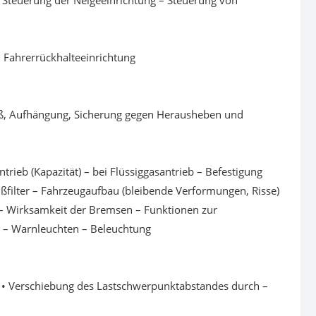
 – Steuerung der Neigeeinrichtung – Steuerung von
– Fahrerrückhalteeinrichtung
leiß, Aufhängung, Sicherung gegen Herausheben und
ieb (Kapazität) – bei Flüssiggasantrieb – Befestigung
ßfilter – Fahrzeugaufbau (bleibende Verformungen, Risse)
 – Wirksamkeit der Bremsen – Funktionen zur
e – Warnleuchten – Beleuchtung
s) • Verschiebung des Lastschwerpunktabstandes durch –