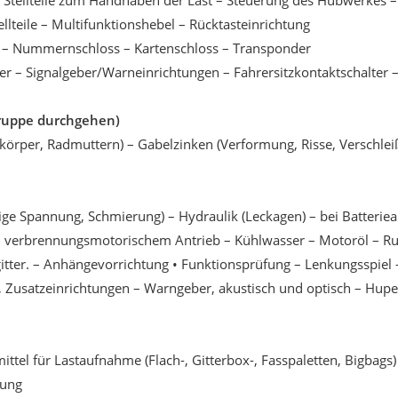
ck • Stellteile zum Handhaben der Last – Steuerung des Hubwerkes
llteile – Multifunktionshebel – Rücktasteinrichtung
l – Nummernschloss – Kartenschloss – Transponder
cker – Signalgeber/Warneinrichtungen – Fahrersitzkontaktschalter 
 Gruppe durchgehen)
emdkörper, Radmuttern) – Gabelzinken (Verformung, Risse, Versch
 Spannung, Schmierung) – Hydraulik (Leckagen) – bei Batterieantr
bei verbrennungsmotorischem Antrieb – Kühlwasser – Motoröl – Ru
itter. – Anhängevorrichtung • Funktionsprüfung – Lenkungsspiel
 Zusatzeinrichtungen – Warngeber, akustisch und optisch – Hup
ittel für Lastaufnahme (Flach-, Gitterbox-, Fasspaletten, Bigbag
gung